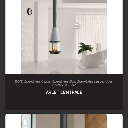
LIRE LA SUITE
BOIS
,
Cheminées à bois
,
Cheminées Gaz
,
Cheminées suspendues
,
ETHANOL
,
GAZ
ARLET CENTRALE