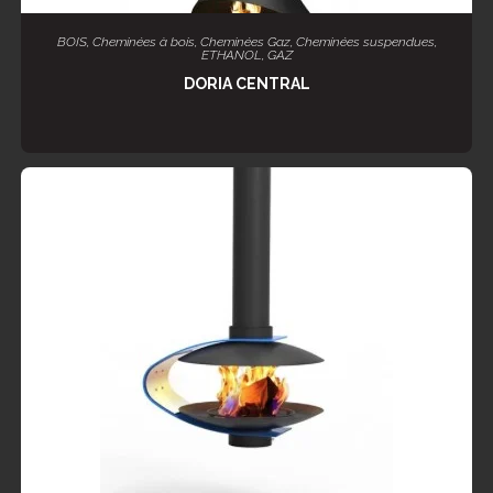
LIRE LA SUITE
BOIS
,
Cheminées à bois
,
Cheminées Gaz
,
Cheminées suspendues
,
ETHANOL
,
GAZ
DORIA CENTRAL