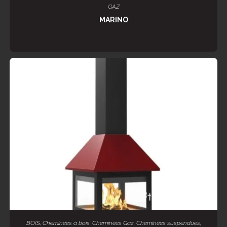
LIRE LA SUITE
GAZ
MARINO
LIRE LA SUITE
BOIS
,
Cheminées à bois
,
Cheminées Gaz
,
Cheminées suspendues
,