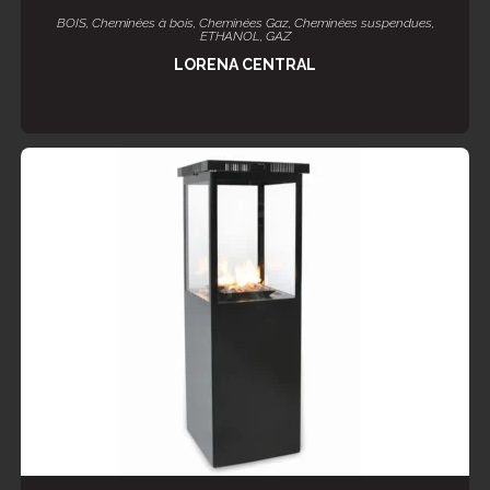
LIRE LA SUITE
BOIS
,
Cheminées à bois
,
Cheminées Gaz
,
Cheminées suspendues
,
ETHANOL
,
GAZ
LORENA CENTRAL