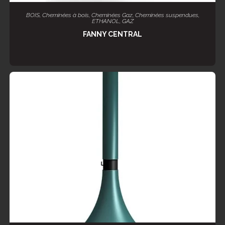
LIRE LA SUITE
BOIS
,
Cheminées à bois
,
Cheminées Gaz
,
Cheminées suspendues
,
ETHANOL
,
GAZ
FANNY CENTRAL