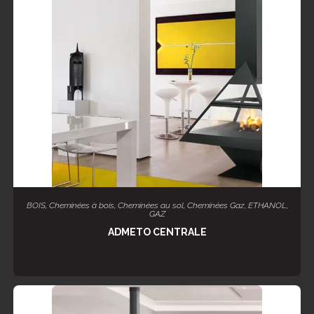
LIRE LA SUITE
BOIS
,
Cheminées à bois
,
Cheminées au sol
,
Cheminées Gaz
,
ETHANOL
,
GAZ
ADMETO CENTRALE