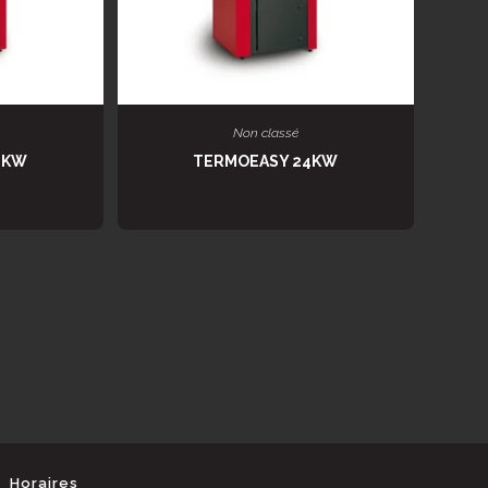
E
LIRE LA SUITE
Non classé
8KW
TERMOEASY 24KW
Horaires