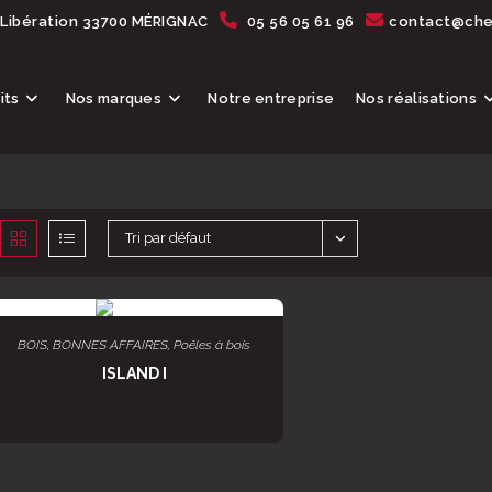
 Libération 33700 MÉRIGNAC
05 56 05 61 96
contact@chem
its
Nos marques
Notre entreprise
Nos réalisations
Tri par défaut
AJOUTER AU PANIER
BOIS
,
BONNES AFFAIRES
,
Poêles à bois
ISLAND I