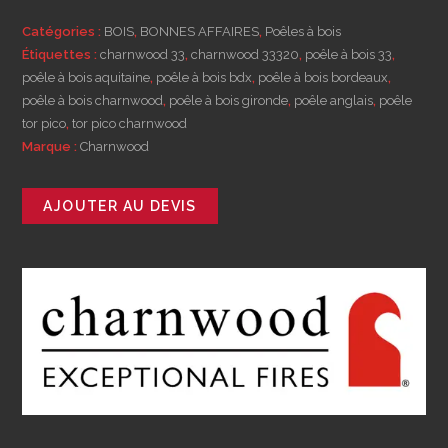
Catégories :
BOIS
,
BONNES AFFAIRES
,
Poêles à bois
Étiquettes :
charnwood 33
,
charnwood 33320
,
poêle à bois 33
,
poêle à bois aquitaine
,
poêle à bois bdx
,
poêle à bois bordeaux
,
poêle à bois charnwood
,
poêle à bois gironde
,
poêle anglais
,
poêle
tor pico
,
tor pico charnwood
Marque :
Charnwood
AJOUTER AU DEVIS