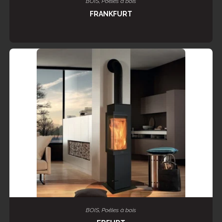
BOIS
,
Poêles à bois
FRANKFURT
LIRE LA SUITE
BOIS
,
Poêles à bois