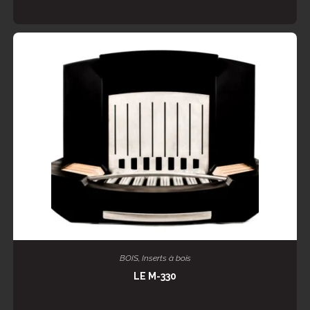
LIRE LA SUITE
BOIS
,
Inserts à bois
LE M-330