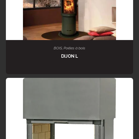
LIRE LA SUITE
BOIS
,
Poêles à bois
DIJON L