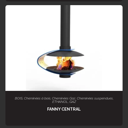
LIRE LA SUITE
BOIS
,
Cheminées à bois
,
Cheminées Gaz
,
Cheminées suspendues
,
ETHANOL
,
GAZ
FANNY CENTRAL