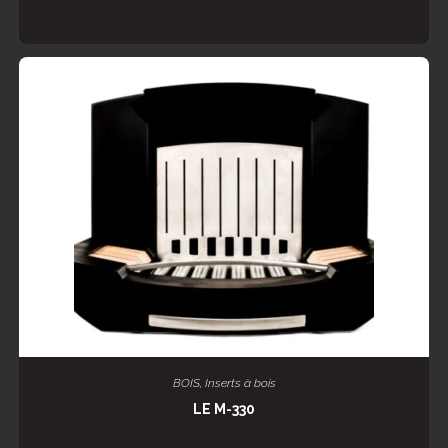
LIRE LA SUITE
BOIS
,
Inserts à bois
LE M-330