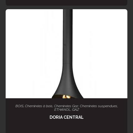
LIRE LA SUITE
BOIS
,
Cheminées à bois
,
Cheminées Gaz
,
Cheminées suspendues
,
ETHANOL
,
GAZ
DORIA CENTRAL