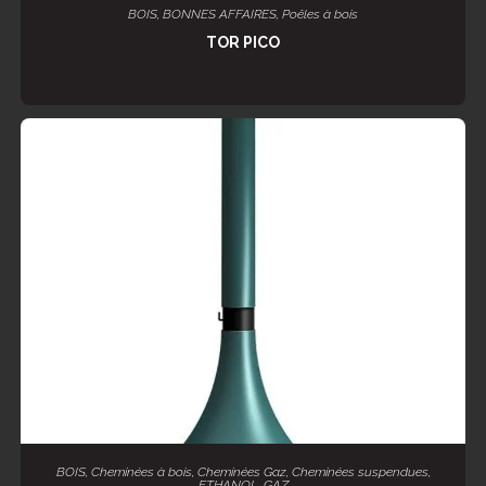
AJOUTER AU PANIER
BOIS
,
BONNES AFFAIRES
,
Poêles à bois
TOR PICO
LIRE LA SUITE
BOIS
,
Cheminées à bois
,
Cheminées Gaz
,
Cheminées suspendues
,
ETHANOL
,
GAZ