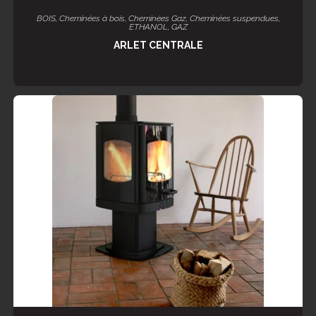
LIRE LA SUITE
BOIS
,
Cheminées à bois
,
Cheminées Gaz
,
Cheminées suspendues
,
ETHANOL
,
GAZ
ARLET CENTRALE