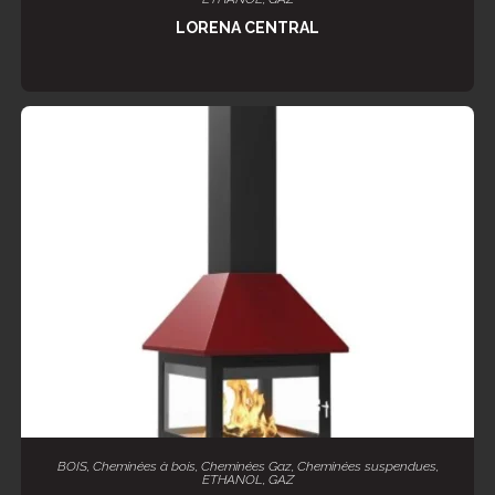
LORENA CENTRAL
LIRE LA SUITE
BOIS
,
Cheminées à bois
,
Cheminées Gaz
,
Cheminées suspendues
,
ETHANOL
,
GAZ