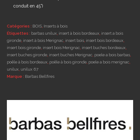
conduit en 45°)
Catégories :
BOIS
,
Inserts à bois
Étiquettes :
barbas unilux
,
insert à bois bordeaux
,
insert a bois
gironde
,
insert à bois Merignac
,
insert bois
,
insert bois bordeaux
,
insert bois gironde
,
insert bois Merignac
,
insert buches bordeaux
,
insert buches gironde
,
insert buches Merignac
,
poele a bois barbas
,
poêle à bois bordeaux
,
poêle à bois gironde
,
poele a bois merignac
,
unilux
,
unilux 67
Marque :
Barbas Bellfires